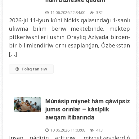
11.06.2026 22:34:00
382
2026-jıl 11-iyun kúni Nókis qalasındaǵı 1-sanlı
ulıwma bilim beriw mektebinde, mektep
pitkeriwshileri ushın Oraylıq Aziyada birden-
bir bilimlendiriw ornı esaplanǵan, Ózbekstan
[…]
Tolıq tanısıw
Múnásip miynet hám qáwipsiz
jumıs orınlar – kásiplik
awqam itibarında
10.06.2026 11:03:08
413
Insan qádirin arttırıw, miynetkeshlerdiń