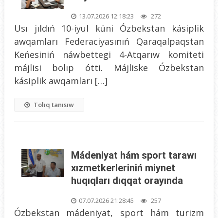
13.07.2026 12:18:23
272
Usı jıldıń 10-iyul kúni Ózbekstan kásiplik
awqamları Federaciyasınıń Qaraqalpaqstan
Keńesiniń náwbettegi 4-Atqarıw komiteti
májlisi bolıp ótti. Májliske Ózbekstan
kásiplik awqamları […]
Tolıq tanısıw
Mádeniyat hám sport tarawı
xızmetkerleriniń miynet
huqıqları dıqqat orayında
07.07.2026 21:28:45
257
Ózbekstan mádeniyat, sport hám turizm