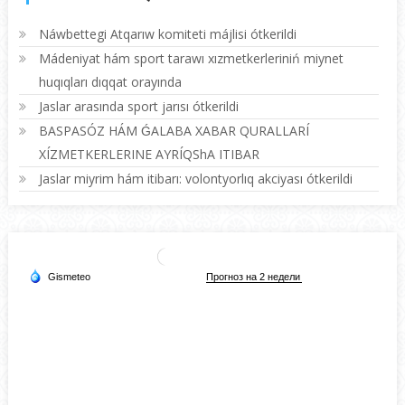
Náwbettegi Atqarıw komiteti májlisi ótkerildi
Mádeniyat hám sport tarawı xızmetkerleriniń miynet
huqıqları dıqqat orayında
Jaslar arasında sport jarısı ótkerildi
BASPASÓZ HÁM ǴALABA XABAR QURALLARÍ
XÍZMETKERLERINE AYRÍQShA ITIBAR
Jaslar miyrim hám itibarı: volontyorlıq akciyası ótkerildi