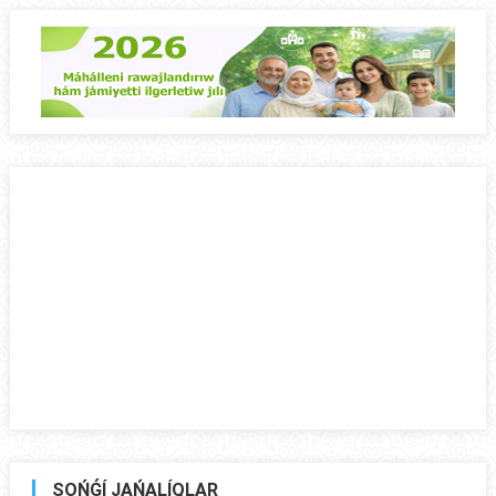
SOŃǴÍ JAŃALÍQLAR