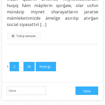
huqıq hám máplerin qorǵaw, olar ushın
múnásip miynet sharayatların jaratıw
mámleketimizde ámelge asırılıp atırǵan
social siyasattıń […]
Tolıq tanısıw
1
2
…
36
Keyingi...
Izlew: