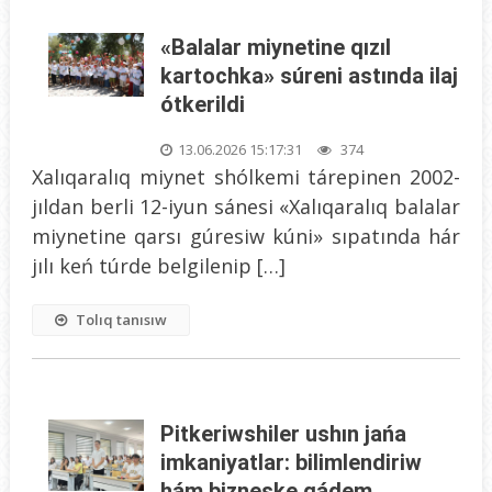
«Balalar miynetine qızıl
kartochka» súreni astında ilaj
ótkerildi
13.06.2026 15:17:31
374
Xalıqaralıq miynet shólkemi tárepinen 2002-
jıldan berli 12-iyun sánesi «Xalıqaralıq balalar
miynetine qarsı gúresiw kúni» sıpatında hár
jılı keń túrde belgilenip […]
Tolıq tanısıw
Pitkeriwshiler ushın jańa
imkaniyatlar: bilimlendiriw
hám bizneske qádem