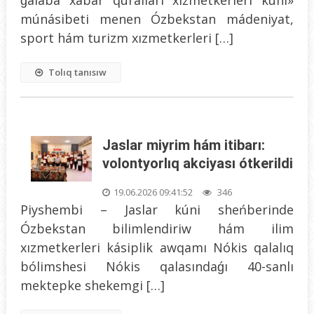
múnásibeti menen Ózbekstan mádeniyat,
sport hám turizm xızmetkerleri […]
Tolıq tanısıw
Jaslar miyrim hám itibarı:
volontyorlıq akciyası ótkerildi
19.06.2026 09:41:52
346
Piyshembi – Jaslar kúni sheńberinde
Ózbekstan bilimlendiriw hám ilim
xızmetkerleri kásiplik awqamı Nókis qalalıq
bólimshesi Nókis qalasındaǵı 40-sanlı
mektepke shekemgi […]