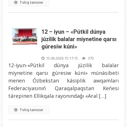
Tolıq tanısıw
12 – iyun – «Pútkil dúnya
júzilik balalar miynetine qarsı
gúresiw kúni»
15.06.2026 15:17:15
375
12-iyun-«Pútkil dúnya júzilik balalar
miynetine qarsı gúresiw kúni» múnásibeti
menen Ózbekstan kásiplik awqamları
Federaciyasınıń Qaraqalpaqstan Keńesi
tárepinen Ellikqala rayonındaǵı «Aral […]
Tolıq tanısıw