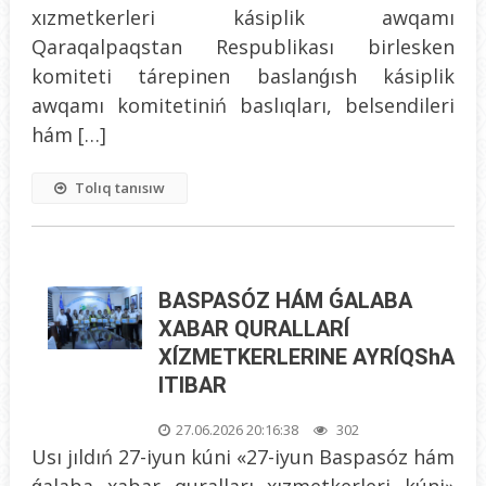
xızmetkerleri kásiplik awqamı
Qaraqalpaqstan Respublikası birlesken
komiteti tárepinen baslanǵısh kásiplik
awqamı komitetiniń baslıqları, belsendileri
hám […]
Tolıq tanısıw
BASPASÓZ HÁM ǴALABA
XABAR QURALLARÍ
XÍZMETKERLERINE AYRÍQShA
ITIBAR
27.06.2026 20:16:38
302
Usı jıldıń 27-iyun kúni «27-iyun Baspasóz hám
ǵalaba xabar quralları xızmetkerleri kúni»