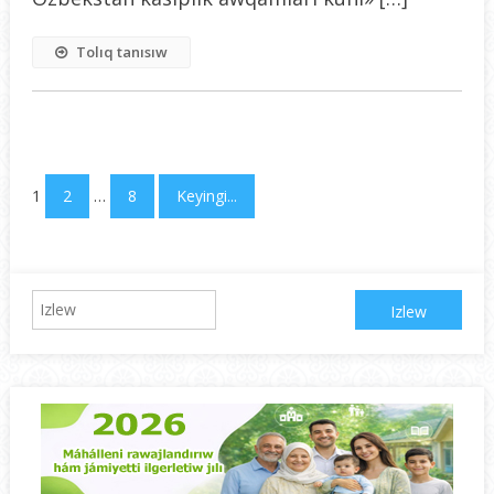
Tolıq tanısıw
1
2
…
8
Keyingi...
Izlew: