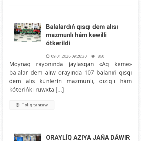
Balalardıń qısqı dem alısı
mazmunlı hám kewilli
ótkerildi
09.01.2026 09:28:30
860
Moynaq rayonında jaylasqan «Aq keme»
balalar dem alıw orayında 107 balanıń qısqı
dem alıs kúnlerin mazmunlı, qızıqlı hám
kóterińki ruwxta […]
Tolıq tanısıw
ORAYLÍQ AZIYA JAŃA DÁWIR