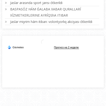
Jaslar arasında sport jarısı ótkerildi
BASPASÓZ HÁM ǴALABA XABAR QURALLARÍ
XÍZMETKERLERINE AYRÍQShA ITIBAR
Jaslar miyrim hám itibarı: volontyorlıq akciyası ótkerildi