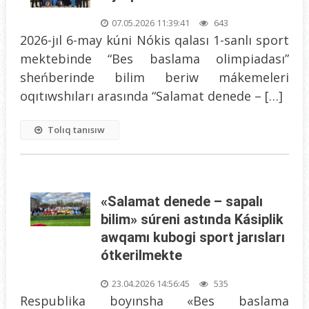
07.05.2026 11:39:41
643
2026-jıl 6-may kúni Nókis qalası 1-sanlı sport
mektebinde “Bes baslama olimpiadası”
sheńberinde bilim beriw mákemeleri
oqıtıwshıları arasında “Salamat denede – […]
Tolıq tanısıw
«Salamat denede – sapalı
bilim» súreni astında Kásiplik
awqamı kubogi sport jarısları
ótkerilmekte
23.04.2026 14:56:45
535
Respublika boyınsha «Bes baslama