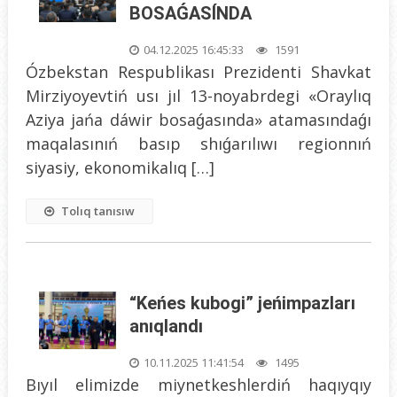
BOSAǴASÍNDA
04.12.2025 16:45:33
1591
Ózbekstan Respublikası Prezidenti Shavkat
Mirziyoyevtiń usı jıl 13-noyabrdegi «Oraylıq
Aziya jańa dáwir bosaǵasında» atamasındaǵı
maqalasınıń basıp shıǵarılıwı regionnıń
siyasiy, ekonomikalıq […]
Tolıq tanısıw
“Keńes kubogi” jeńimpazları
anıqlandı
10.11.2025 11:41:54
1495
Bıyıl elimizde miynetkeshlerdiń haqıyqıy