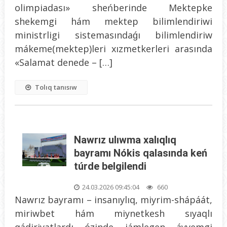
olimpiadası» sheńberinde Mektepke
shekemgi hám mektep bilimlendiriwi
ministrligi sistemasındaǵı bilimlendiriw
mákeme(mektep)leri xızmetkerleri arasında
«Salamat denede – […]
Tolıq tanısıw
Nawrız ulıwma xalıqlıq
bayramı Nókis qalasında keń
túrde belgilendi
24.03.2026 09:45:04
660
Nawrız bayramı – insanıylıq, miyrim-shápáát,
miriwbet hám miynetkesh sıyaqlı
qádiriyatlardı ózinde jámlegen áyyemgi