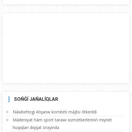
SOŃǴÍ JAŃALÍQLAR
Náwbettegi Atqarıw komiteti májlisi ótkerildi
Mádeniyat hám sport tarawı xızmetkerleriniń miynet
huqıqları dıqqat orayında