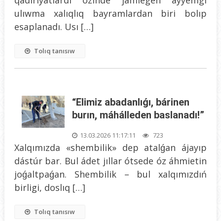
ulıwma xalıqlıq bayramlardan biri bolıp
esaplanadı. Usı […]
Tolıq tanısıw
“Elimiz abadanlıǵı, bárinen
burın, máhálleden baslanadı!”
13.03.2026 11:17:11
723
Xalqımızda «shembilik» dep atalǵan ájayıp
dástúr bar. Bul ádet jıllar ótsede óz áhmietin
joǵaltpaǵan. Shembilik – bul xalqımızdıń
birligi, doslıq […]
Tolıq tanısıw