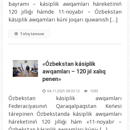
bayramı – kásiplik awqamları háreketiniń
120 jıllıǵı hámde 11-noyabr – Ózbekstan
kásiplik awqamları kúni joqarı quwanısh […]
Tolıq tanısıw
«Ózbekstan kásiplik
awqamları – 120 jıl xalıq
penen»
04.11.2025 09:33:12
1393
Ózbekstan kásiplik awqamları
Federaciyasınıń Qaraqalpaqstan Keńesi
tárepinen Ózbekstanda kásiplik awqamları
háreketiniń 120 jıllıǵı hám «11-noyabr –
Ózbekstan kásiplik awqamları kúni» […]