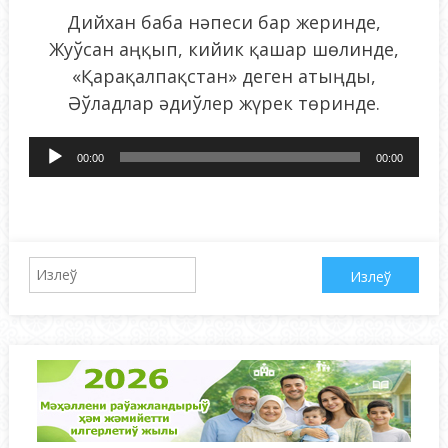
Дийхан баба нәпеси бар жеринде,
Жуўсан аңқып, кийик қашар шөлинде,
«Қарақалпақстан» деген атыңды,
Әўладлар әдиўлер жүрек төринде.
Audio
00:00
00:00
Pleyer
Qidirshish: