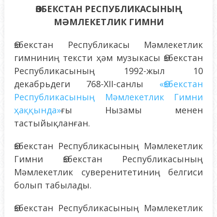
ӨЗБЕКСТАН РЕСПУБЛИКАСЫНЫҢ
МӘМЛЕКЕТЛИК ГИМНИ
Өзбекстан Республикасы Мәмлекетлик
гимниниң тексти ҳәм музыкасы Өзбекстан
Республикасының 1992-жыл 10
декабрьдеги 768-XII-санлы
«Өзбекстан
Республикасының Мәмлекетлик Гимни
ҳаққында»
ғы Нызамы менен
тастыйықланған.
Өзбекстан Республикасының Мәмлекетлик
Гимни Өзбекстан Республикасының
Мәмлекетлик суверенитетиниң белгиси
болып табылады.
Өзбекстан Республикасының Мәмлекетлик