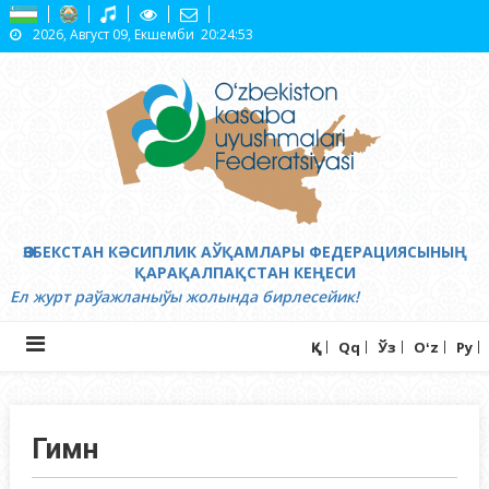
Skip
2026, Август 09, Екшемби
20:24:54
to
content
ӨЗБЕКСТАН КӘСИПЛИК АЎҚАМЛАРЫ ФЕДЕРАЦИЯСЫНЫҢ
ҚАРАҚАЛПАҚСТАН КЕҢЕСИ
Ел журт раўажланыўы жолында бирлесейик!
Ққ
Qq
Ўз
Oʻz
Ру
Гимн