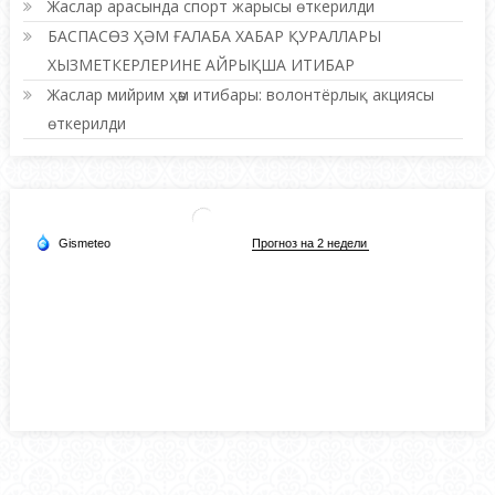
Жаслар арасында спорт жарысы өткерилди
БАСПАСӨЗ ҲӘМ ҒАЛАБА ХАБАР ҚУРАЛЛАРЫ
ХЫЗМЕТКЕРЛЕРИНЕ АЙРЫҚША ИТИБАР
Жаслар мийрим ҳәм итибары: волонтёрлық акциясы
өткерилди