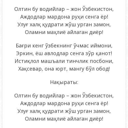
Олтин бу водийлар – жон Ўзбекистон,
Аждодлар мардона руҳи сенга ёр!
Улуғ халқ қудрати жўш урган замон,
Оламни маҳлиё айлаган диёр!
Бағри кенг ўзбекнинг ўчмас иймони,
Эркин, ёш авлодлар сенга зўр қанот!
Истиқлол машъали тинчлик посбони,
Хақсевар, она юрт, мангу бўл обод!
Нақыраты:
Олтин бу водийлар – жон Ўзбекистон,
Аждодлар мардона руҳи сенга ёр!
Улуғ халқ қудрати жўш урган замон,
Оламни маҳлиё айлаган диёр!