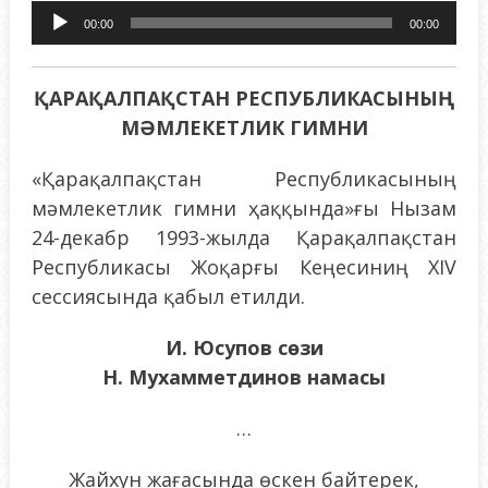
Audio
00:00
00:00
Pleyer
ҚАРАҚАЛПАҚСТАН РЕСПУБЛИКАСЫНЫҢ
МӘМЛЕКЕТЛИК ГИМНИ
«Қарақалпақстан Республикасының
мәмлекетлик гимни ҳаққында»ғы Нызам
24-декабр 1993-жылда Қарақалпақстан
Республикасы Жоқарғы Кеңесиниң ХIV
сессиясында қабыл етилди.
И. Юсупов сөзи
Н. Мухамметдинов намасы
…
Жайхун жағасында өскен байтерек,