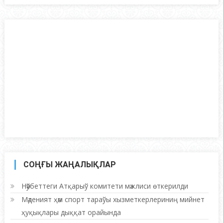
СОҢҒЫ ЖАҢАЛЫҚЛАР
Нәўбеттеги Атқарыў комитети мәжлиси өткерилди
Мәденият ҳәм спорт тараўы хызметкерлериниң мийнет
ҳуқықлары дыққат орайында