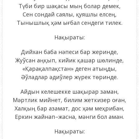
Түби бир шақасы мың болар демек,
Сен сондай саялы, қуяшлы елсең,
Тынышлық ҳәм ығбал сендеги тилек.
Нақыраты:
Дийхан баба нәпеси бар жеринде,
Жуўсан аңқып, кийик қашар шөлинде,
«Қарақалпақстан» деген атыңды,
Әўладлар әдиўлер жүрек төринде.
Айдын келешекке шақырар заман,
Мәртлик мийнет, билим жеткизер оған,
Халқың бар азамат, дос ҳәм меҳрибан,
Еркин жайнап–жасна, мәнги бол аман.
Нақыраты: