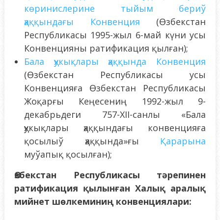
көринислерине тыйым бериў
ҳаққындағы Конвенция
(Өзбекстан
Республикасы 1995-жыл 6-май күни усы
Конвенцияны ратификация қылған);
Бала ҳукықлары ҳаққында Конвенция
(Өзбекстан Республикасы усы
Конвенцияға Өзбекстан Республикасы
Жоқарғы Кеңесениң 1992-жыл 9-
декабрьдеги 757-XII-санлы «Бала
ҳукықлары ҳаққындағы конвенцияға
қосылыў ҳаққында»ғы
Қарарына
муўапық қосылған);
Өзбекстан Республикасы тәрепинен
ратификация қылынған Халық аралық
мийнет шөлкеминиң конвенциялари
: