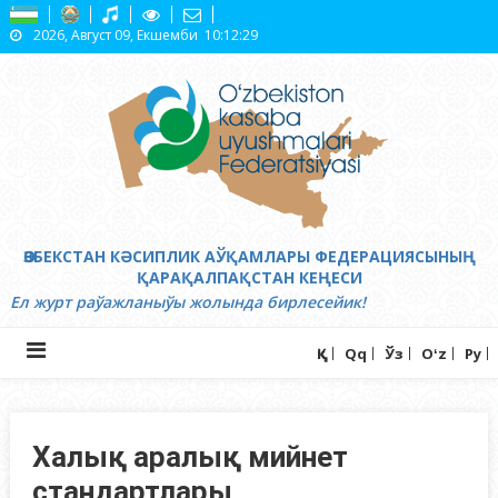
Skip
2026, Август 09, Екшемби
10:12:30
to
content
ӨЗБЕКСТАН КӘСИПЛИК АЎҚАМЛАРЫ ФЕДЕРАЦИЯСЫНЫҢ
ҚАРАҚАЛПАҚСТАН КЕҢЕСИ
Ел журт раўажланыўы жолында бирлесейик!
Ққ
Qq
Ўз
Oʻz
Ру
Халық аралық мийнет
стандартлары