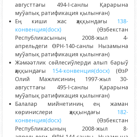
августтағы 494-I-санлы Қарарына
муўапық ратификация қылынған)
Ең киши жас ҳаққындағы
138-
конвенци
я
(docx)
(Өзбекстан
Республикасының 2008-жыл 4-
апрельдеги ӨРН-140-санлы Нызамына
муўапық ратификация қылынған)
Жәмәәтлик сөйлесиўлерди алып барыў
ҳаққындағы
154-конвенция(docx)
(ӨзР
Олий Мажлисиниң 1997-жыл 30-
августтағы 495-I-санлы Қарарына
муўапық ратификация қылынған)
Балалар мийнетиниң ең жаман
көринислери ҳаққындағы
182-
конвенция(docx)
(Өзбекстан
Республикасының 2008-жыл 8-
апрельдеги ӨРН-144-санлы Нызамына