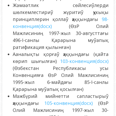
Жәмәәтлик сөйлесиўлерди
шөлкемлестириў жүритиў ҳукықы
принциплерин қоллаў ҳаққындағы
98-
конвенци
я
(docx)
(ӨзР Олий
Мажлисиниң 1997-жыл 30-августтағы
496-I-санлы Қарарына муўапық
ратификация қылынған)
Ааналықты қорғаў ҳаққындағы (қайта
көрип шығылған)
103-конвенция(docx)
(Өзбекстан Республикасы усы
Конвенцияға ӨзР Олий Мажлисиниң
1995-жыл 6-майдағы 85-I-санлы
Қарарына муўапық қосылған)
Мәжбүрий мийнетти сапластырыў
ҳаққындағы
105-конвенция(docx)
(ӨзР
Олий Мажлисиниң 1997-жыл 30-