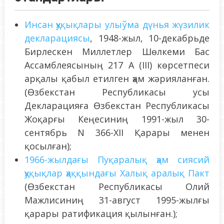
Инсан ҳуқықлары улыўма дүнья жүзилик
декларациясы
, 1948-жыл, 10-декабрьде
Бирлескен Миллетлер Шөлкеми Бас
Ассамблеясының 217 A (III) көрсетпеси
арқалы қабыл етилген ҳәм жәрияланған.
(Өзбекстан Республикасы усы
Декларацияға Өзбекстан Республикасы
Жоқарғы Кеңесиниң 1991-жыл 30-
сентябрь N 366-XII Қарары менен
қосылған);
1966-жылдағы Пуқаралық ҳәм сиясий
ҳуқықлар ҳаққындағы Халық аралық Пакт
(Өзбекстан Республикасы Олий
Мажлисиниң 31-август 1995-жылғы
қарары ратификация қылынған.);