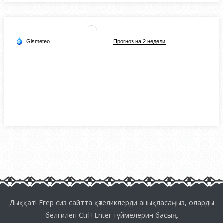
Дыққат! Егер сиз сайтта қәтеликлерди анықласаңыз, оларды
белгилеп Ctrl+Enter түймелерин басың.