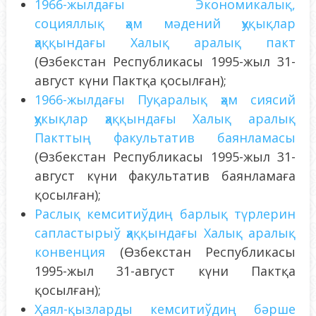
1966-жылдағы Экономикалық,
социяллық ҳәм мәдений ҳу
қ
ықлар
ҳаққындағы Халық аралық пакт
(Өзбекстан Республикасы 1995-жыл 31-
август күни Пактқа қосылған);
1966-жылдағы Пуқаралық ҳәм сиясий
ҳукықлар ҳаққындағы Халық аралық
Пакттың факультатив баянламасы
(Өзбекстан Республикасы 1995-жыл 31-
август күни факультатив баянламаға
қосылған);
Раслық кемситиўдиң барлық түрлерин
сапластырыў ҳаққындағы Халық аралық
конвенция
(Өзбекстан Республикасы
1995-жыл 31-август күни Пактқа
қосылған);
Ҳаял-қызларды кемситиўдиң бәрше