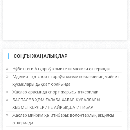
СОҢҒЫ ЖАҢАЛЫҚЛАР
Нәўбеттеги Атқарыў комитети мәжлиси өткерилди
Мәденият ҳәм спорт тараўы хызметкерлериниң мийнет
ҳуқықлары дыққат орайында
Жаслар арасында спорт жарысы өткерилди
БАСПАСӨЗ ҲӘМ ҒАЛАБА ХАБАР ҚУРАЛЛАРЫ
ХЫЗМЕТКЕРЛЕРИНЕ АЙРЫҚША ИТИБАР
Жаслар мийрим ҳәм итибары: волонтёрлық акциясы
өткерилди