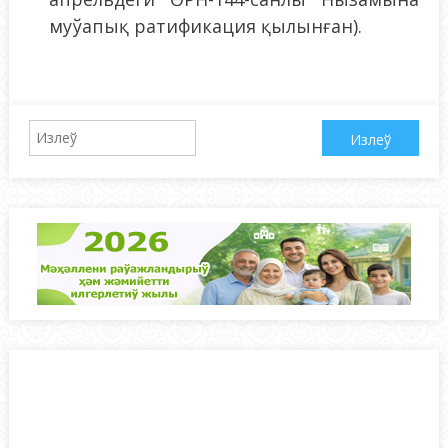
муўапық ратификация қылынған).
Qidirshish: