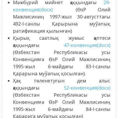
Мәжбүрий мийнет ҳаққындағы
29-
конвенция(docx)
(ӨзР Олий
Мажлисиниң 1997-жыл 30-августтағы
492-I-санлы Қарырына муўапық
ратификация қылынған)
Қырық саатлық жумыс ҳәптеси
ҳаққындағы
47-конвенция(docx)
(Өзбекстан Республикасы усы
Конвенцияға ӨзР Олий Мажлисиниң
1995-жыл 6-майдағы 83-I-санлы
Қарарына муўапық қосылған).
Ҳақ төленетуғын дем алыс
ҳаққындағы
52-конвенци
я
(docx)
(Өзбекстан Республикасы усы
Конвенцияға ӨзР Олий Мажлисиниң
1995-жыл 6-майдағы 84-I-санлы
Қарарига муўапық қосылған)