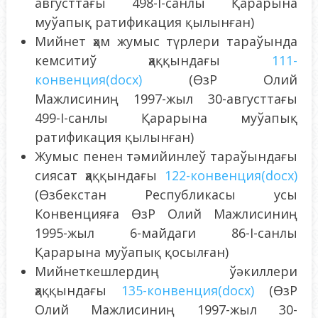
августтағы 498-I-санлы Қарарына
муўапық ратификация қылынған)
Мийнет ҳәм жумыс түрлери тараўында
кемситиў ҳаққындағы
111-
конвенция(docx)
(ӨзР Олий
Мажлисиниң 1997-жыл 30-августтағы
499-I-санлы Қарарына муўапық
ратификация қылынған)
Жумыс пенен тәмийинлеў тараўындағы
сиясат ҳаққындағы
122-конвенция(docx)
(Өзбекстан Республикасы усы
Конвенцияға ӨзР Олий Мажлисиниң
1995-жыл 6-майдаги 86-I-санлы
Қарарына муўапық қосылған)
Мийнеткешлердиң ўәкиллери
ҳаққындағы
135-конвенция(docx)
(ӨзР
Олий Мажлисиниң 1997-жыл 30-