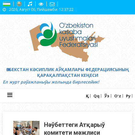
Skip
2026, Август 06, Пийшемби
12:37:23
to
content
ӨЗБЕКСТАН КӘСИПЛИК АЎҚАМЛАРЫ ФЕДЕРАЦИЯСЫНЫҢ
ҚАРАҚАЛПАҚСТАН КЕҢЕСИ
Ел журт раўажланыўы жолында бирлесейик!
Ққ
Qq
Ўз
Oʻz
Ру
Нәўбеттеги Атқарыў
комитети мәжлиси