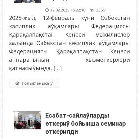
12.02.2025 16:22:18
2366
2025-жыл, 12-февраль күни Өзбекстан
кәсиплик аўқамлары Федерациясы
Қарақалпақстан Кеңеси мәжилислер
залында Өзбекстан кәсиплик аўқамлары
Федерациясы Қарақалпақстан Кеңеси
аппаратының хызметкерлери
қатнасыўында, […]
Толық танысыў
Есабат-сайлаўларды
өткериў бойынша семинар
өткерилди