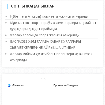
СОҢҒЫ ЖАҢАЛЫҚЛАР
Нәўбеттеги Атқарыў комитети мәжлиси өткерилди
Мәденият ҳәм спорт тараўы хызметкерлериниң мийнет
ҳуқықлары дыққат орайында
Жаслар арасында спорт жарысы өткерилди
БАСПАСӨЗ ҲӘМ ҒАЛАБА ХАБАР ҚУРАЛЛАРЫ
ХЫЗМЕТКЕРЛЕРИНЕ АЙРЫҚША ИТИБАР
Жаслар мийрим ҳәм итибары: волонтёрлық акциясы
өткерилди