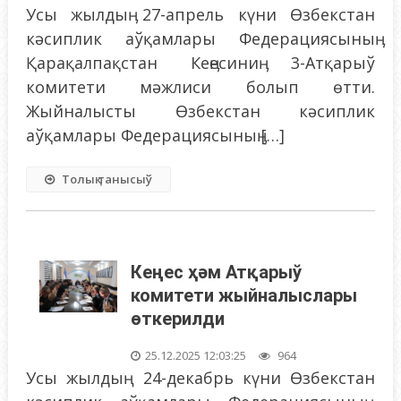
Усы жылдыӊ 27-апрель күни Өзбекстан
кәсиплик аўқамлары Федерациясыныӊ
Қарақалпақстан Кеӊесиниӊ 3-Атқарыў
комитети мәжлиси болып өтти.
Жыйналысты Өзбекстан кәсиплик
аўқамлары Федерациясыныӊ […]
Толық танысыў
Кеңес ҳәм Атқарыў
комитети жыйналыслары
өткерилди
25.12.2025 12:03:25
964
Усы жылдың 24-декабрь күни Өзбекстан