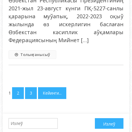
Өзбекстан Республикасы Президентиниң
2021-жыл 23-август күнги ПҚ-5227-санлы
қарарына муўапық, 2022-2023 оқыў
жылында өз искерлигин баслаған
Өзбекстан кәсиплик аўқамлары
Федерациясының Мийнет […]
Толық танысыў
1
2
3
Кейинги...
Qidirshish: