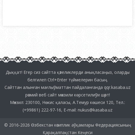
Дыққат! Егер сиз сайтта қәтеликлерди анықласаңыз, оларды
белгилеп Ctrl+Enter түймелерин басың.
Сайттан алынған мағлыўматтан пайдаланғанда
qqr.kasaba.uz
рәсмий веб сайт мәнзили көрсетилиўи шәрт!
Мәнзил: 230100, Нөкис қаласы, А.Темур көшеси 120, Тел.:
(+99861) 222-97-16, E-mail:
nukus@kasaba.uz
© 2016-2026 Өзбекстан кәсиплик аўқамлары Федерациясының
Қарақалпақстан Кеңеси