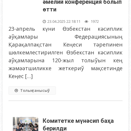
әмелий конференция болып
өтти
23.04.2025 22:18:11
1972
23-апрель күни Өзбекстан кәсиплик
аўқамлары Федерациясының
Қарақалпақстан Кеңеси тәрепинен
шөлкемлестирилген Өзбекстан кәсиплик
аўқамларына 120-жыл толыўын кең
жәмәәтшиликке жеткериў мақсетинде
Кеңес […]
Толық танысыў
Комитетке мүнәсип баҳа
берилди