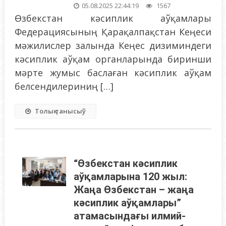
05.08.2025 22:44:19
1567
Өзбекстан кәсиплик аўқамлары
Федерациясының Қарақалпақстан Кеңеси
мәжилислер залында Кеңес дизиминдеги
кәсиплик аўқам органларында биринши
мәрте жумыс баслаған кәсиплик аўқам
белсендилериниң […]
Толық танысыў
“Өзбекстан кәсиплик
аўқамларына 120 жыл:
Жаңа Өзбекстан – жаңа
кәсиплик аўқамлары”
атамасындағы илмий-