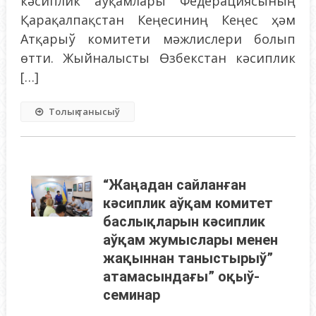
кәсиплик аўқамлары Федерациясының
Қарақалпақстан Кеңесиниң Кеңес ҳәм
Атқарыў комитети мәжлислери болып
өтти. Жыйналысты Өзбекстан кәсиплик
[…]
Толық танысыў
“Жаңадан сайланған
кәсиплик аўқам комитет
баслықларын кәсиплик
аўқам жумыслары менен
жақыннан таныстырыў”
атамасындағы” оқыў-
семинар