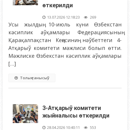
өткерилди
13.07.2026 12:18:23
269
Усы жылдыӊ 10-июль күни Өзбекстан
кәсиплик аўқамлары Федерациясыныӊ
Қарақалпақстан Кеӊесиниӊ нәўбеттеги 4-
Атқарыў комитети мәжлиси болып өтти.
Мәжлиске Өзбекстан кәсиплик аўқамлары
[…]
Толық танысыў
3-Атқарыў комитети
жыйналысы өткерилди
28.04.2026 10:40:11
553