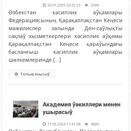
20.01.2025 20:35:23
2569
Өзбекстан кәсиплик аўқамлары
Федерациясының Қарақалпақстан Кеңеси
мәжилислер залында Ден-саўлықты
сақлаў хызметкерлери кәсиплик аўқамы
Қарақалпақстан Кеңеси қараўындағы
басланғыш кәсиплик аўқамлары
шөлкемлеринде […]
Толық танысыў
Академия ўәкиллери менен
ушырасыў
17.05.2024 17:41:08
4830