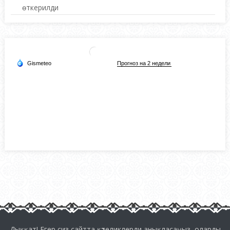
өткерилди
Дыққат! Егер сиз сайтта қәтеликлерди анықласаңыз, оларды