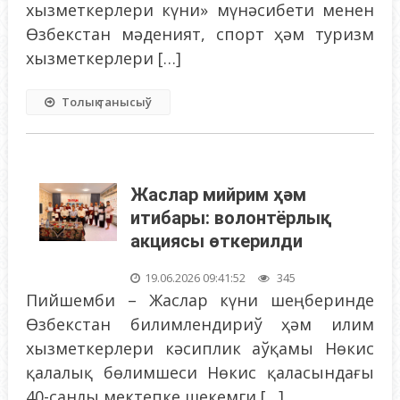
хызметкерлери күни» мүнәсибети менен
Өзбекстан мәденият, спорт ҳәм туризм
хызметкерлери […]
Толық танысыў
Жаслар мийрим ҳәм
итибары: волонтёрлық
акциясы өткерилди
19.06.2026 09:41:52
345
Пийшемби – Жаслар күни шеңберинде
Өзбекстан билимлендириў ҳәм илим
хызметкерлери кәсиплик аўқамы Нөкис
қалалық бөлимшеси Нөкис қаласындағы
40-санлы мектепке шекемги […]