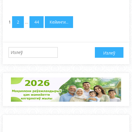
1
2
…
44
Кейинги...
Qidirshish: