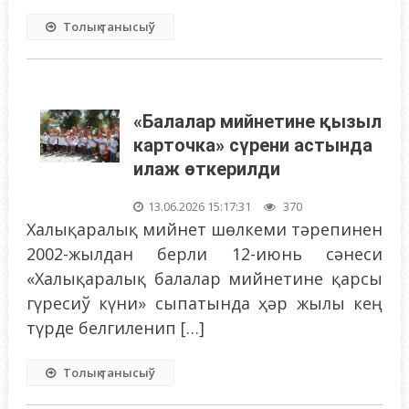
Толық танысыў
«Балалар мийнетине қызыл
карточка» сүрени астында
илаж өткерилди
13.06.2026 15:17:31
370
Халықаралық мийнет шөлкеми тәрепинен
2002-жылдан берли 12-июнь сәнеси
«Халықаралық балалар мийнетине қарсы
гүресиў күни» сыпатында ҳәр жылы кең
түрде белгиленип […]
Толық танысыў