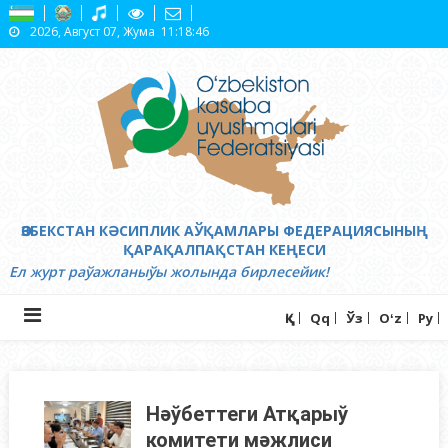
Skip
2026, Август 07, Жума
11:18:47
to
content
ӨЗБЕКСТАН КӘСИПЛИК АЎҚАМЛАРЫ ФЕДЕРАЦИЯСЫНЫҢ
ҚАРАҚАЛПАҚСТАН КЕҢЕСИ
Ел журт раўажланыўы жолында бирлесейик!
Ққ
Qq
Ўз
Oʻz
Ру
Нәўбеттеги Атқарыў
комитети мәжлиси