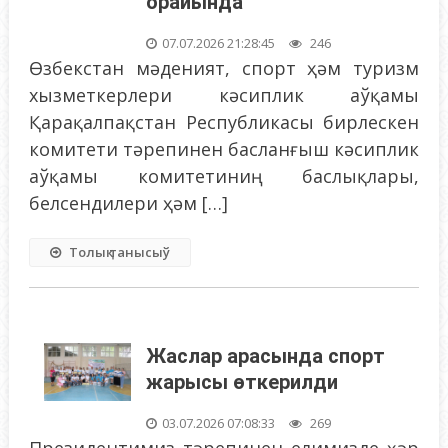
орайында
07.07.2026 21:28:45
246
Өзбекстан мәденият, спорт ҳәм туризм
хызметкерлери кәсиплик аўқамы
Қарақалпақстан Республикасы бирлескен
комитети тәрепинен басланғыш кәсиплик
аўқамы комитетиниң баслықлары,
белсендилери ҳәм […]
Толық танысыў
Жаслар арасында спорт
жарысы өткерилди
03.07.2026 07:08:33
269
Президентимиз тәрепинен елимизде ҳәр