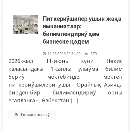
Питкериўшилер ушын жаңа
имканиятлар:
билимлендириў ҳәм
бизнеске қәдем
11.06.2026 22:34:00
379
2026-жыл 11-июнь күни Нөкис
қаласындағы 1-санлы улыўма билим
бериў мектебинде, мектеп
питкериўшилери ушын Орайлық Азияда
бирден-бир билимлендириў орны
есапланған, Өзбекстан […]
Толық танысыў