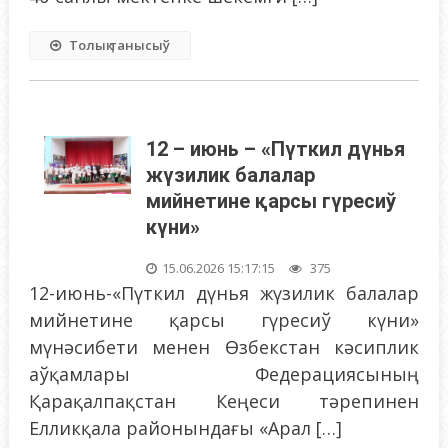
Толық танысыў
12 – июнь – «Пүткил дүнья
жүзилик балалар
мийнетине қарсы гүресиў
күни»
15.06.2026 15:17:15
375
12-июнь-«Пүткил дүнья жүзилик балалар
мийнетине қарсы гүресиў күни»
мүнәсибети менен Өзбекстан кәсиплик
аўқамлары Федерациясының
Қарақалпақстан Кеңеси тәрепинен
Елликқала районындағы «Арал […]