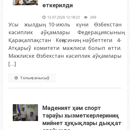
өткерилди
13.07.2026 12:18:23
269
Усы жылдыӊ 10-июль күни Өзбекстан
кәсиплик аўқамлары Федерациясыныӊ
Қарақалпақстан Кеӊесиниӊ нәўбеттеги 4-
Атқарыў комитети мәжлиси болып өтти.
Мәжлиске Өзбекстан кәсиплик аўқамлары
[…]
Толық танысыў
Мәденият ҳәм спорт
тараўы хызметкерлериниң
мийнет ҳуқықлары дыққат