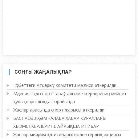
СОҢҒЫ ЖАҢАЛЫҚЛАР
Нәўбеттеги Атқарыў комитети мәжлиси өткерилди
Мәденият ҳәм спорт тараўы хызметкерлериниң мийнет
ҳуқықлары дыққат орайында
Жаслар арасында спорт жарысы өткерилди
БАСПАСӨЗ ҲӘМ ҒАЛАБА ХАБАР ҚУРАЛЛАРЫ
ХЫЗМЕТКЕРЛЕРИНЕ АЙРЫҚША ИТИБАР
Жаслар мийрим ҳәм итибары: волонтёрлық акциясы