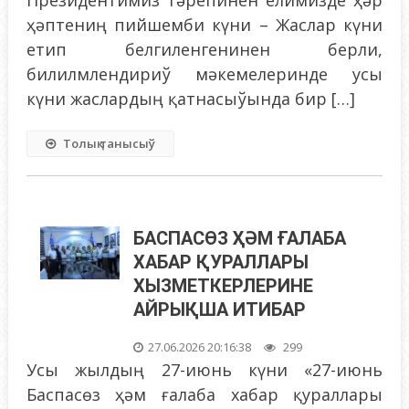
ҳәптениң пийшемби күни – Жаслар күни
етип белгиленгенинен берли,
билилмлендириў мәкемелеринде усы
күни жаслардың қатнасыўында бир […]
Толық танысыў
БАСПАСӨЗ ҲӘМ ҒАЛАБА
ХАБАР ҚУРАЛЛАРЫ
ХЫЗМЕТКЕРЛЕРИНЕ
АЙРЫҚША ИТИБАР
27.06.2026 20:16:38
299
Усы жылдың 27-июнь күни «27-июнь
Баспасөз ҳәм ғалаба хабар қураллары