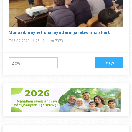
Múnásib miynet sharayatların jaratıwımız shárt
16.02.2023 16:25:10
7373
Izlew: