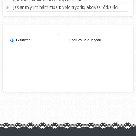
Jaslar miyrim hám itibarı: volontyorlıq akciyası ótkerildi