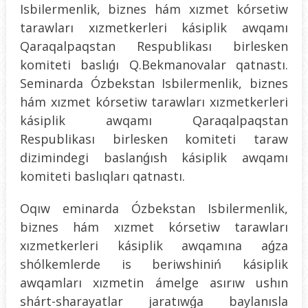
Isbilermenlik, biznes hám xızmet kórsetiw
tarawları xızmetkerleri kásiplik awqamı
Qaraqalpaqstan Respublikası birlesken
komiteti baslıǵı Q.Bekmanovalar qatnastı.
Seminarda Ózbekstan Isbilermenlik, biznes
hám xızmet kórsetiw tarawları xızmetkerleri
kásiplik awqamı Qaraqalpaqstan
Respublikası birlesken komiteti taraw
dizimindegi baslanǵısh kásiplik awqamı
komiteti baslıqları qatnastı.
Oqıw eminarda Ózbekstan Isbilermenlik,
biznes hám xızmet kórsetiw tarawları
xızmetkerleri kásiplik awqamına aǵza
shólkemlerde is beriwshiniń kásiplik
awqamları xızmetin ámelge asırıw ushın
shárt-sharayatlar jaratıwǵa baylanısla