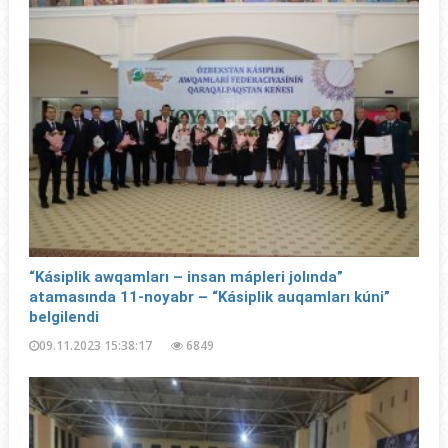
“Kásiplik awqamları – insan mápleri jolında”
atamasında 11-noyabr – “Kásiplik auqamları kúni”
belgilendi
09.11.2023 15:38:17
6849