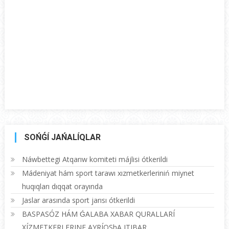
SOŃǴÍ JAŃALÍQLAR
Náwbettegi Atqarıw komiteti májlisi ótkerildi
Mádeniyat hám sport tarawı xızmetkerleriniń miynet
huqıqları dıqqat orayında
Jaslar arasında sport jarısı ótkerildi
BASPASÓZ HÁM ǴALABA XABAR QURALLARÍ
XÍZMETKERLERINE AYRÍQShA ITIBAR