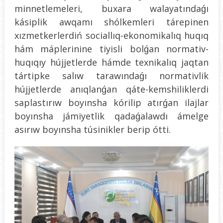
minnetlemeleri, buxara walayatındaǵı
kásiplik awqamı shólkemleri tárepinen
xızmetkerlerdiń sociallıq-ekonomikalıq huqıq
hám máplerinine tiyisli bolǵan normativ-
huqıqıy hújjetlerde hámde texnikalıq jaqtan
tártipke salıw tarawındaǵı normativlik
hújjetlerde anıqlanǵan qáte-kemshiliklerdi
saplastırıw boyınsha kórilip atırǵan ilajlar
boyınsha jámiyetlik qadaǵalawdı ámelge
asırıw boyınsha túsinikler berip ótti.