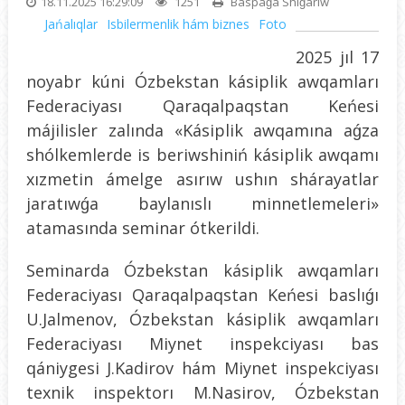
18.11.2025 16:29:09
1251
Baspaǵa Shıǵarıw
Jańalıqlar
Isbilermenlik hám biznes
Foto
2025 jıl 17
noyabr kúni Ózbekstan kásiplik awqamları
Federaciyası Qaraqalpaqstan Keńesi
májilisler zalında «Kásiplik awqamına aǵza
shólkemlerde is beriwshiniń kásiplik awqamı
xızmetin ámelge asırıw ushın shárayatlar
jaratıwǵa baylanıslı minnetlemeleri»
atamasında seminar ótkerildi.
Seminarda Ózbekstan kásiplik awqamları
Federaciyası Qaraqalpaqstan Keńesi baslıǵı
U.Jalmenov, Ózbekstan kásiplik awqamları
Federaciyası Miynet inspekciyası bas
qániygesi J.Kadirov hám Miynet inspekciyası
texnik inspektorı M.Nasirov, Ózbekstan