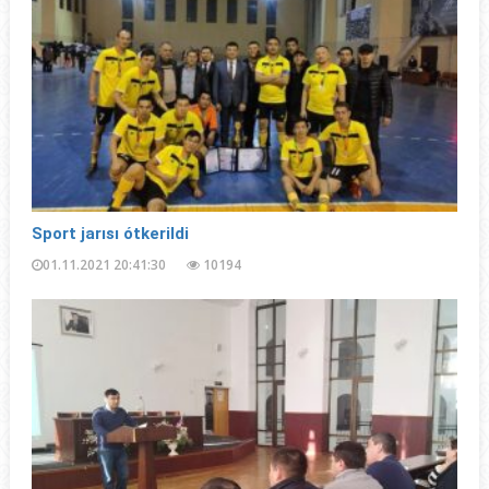
Spоrt jаrısı ótkеrildi
01.11.2021 20:41:30
10194