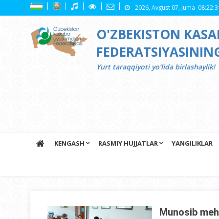
Skip
2026, Avgust 07, Juma
08:22:3
to
content
O'ZBEKISTON KAS
FEDERATSIYASINI
Yurt tаrаqqiyoti yo’lidа birlаshаylik!
KENGASH
RASMIY HUJJATLAR
YANGILIKLAR
Munosib mehn