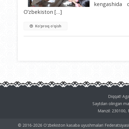
kengashida o
O’zbekiston […]
Ko'proq o'qish
Diqqat! Aga
Sаytdаn olingаn m
Mаnzil: 230100, 
© 2016-2026 O'zbekiston kasaba uyushmalari Federatsiyasi