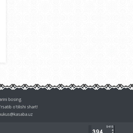
arini bosing.
sаtib o'tilishi shаrt!
nukus@kasaba.uz