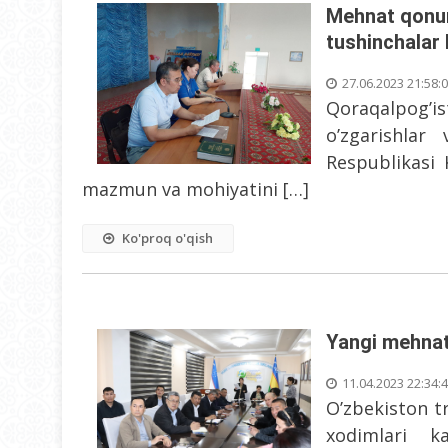
Mehnat qonun
tushinchalar 
27.06.2023 21:58:
Qoraqalpog’
o’zgarishlar
Respublikasi 
mazmun va mohiyatini […]
Ko'proq o'qish
Yangi mehnat
11.04.2023 22:34:
O’zbekiston tr
xodimlari k