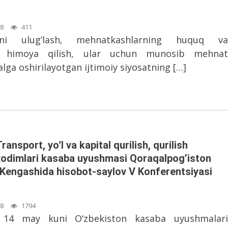
08
411
ini ulug’lash, mehnatkashlarning huquq va
ni himoya qilish, ular uchun munosib mehnat
ga oshirilayotgan ijtimoiy siyosatning […]
ansport, yo‘l va kapital qurilish, qurilish
 xodimlari kasaba uyushmasi Qoraqalpog’iston
 Kengashida hisobot-saylov V Konferentsiyasi
18
1794
g 14 may kuni O‘zbekiston kasaba uyushmalari