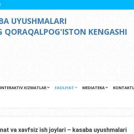
2
ABA UYUSHMALARI
NG QORAQALPOG'ISTON KENGASHI
INTERAKTIV XIZMATLAR
FAOLIYAT
MEDIATEKA
KONTAKT
at va xavfsiz ish joylari – kasaba uyushmalari