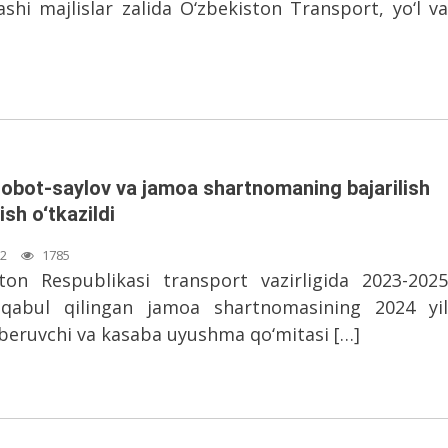
shi majlislar zalida O‘zbekiston Transport, yo‘l va
sobot-saylov va jamoa shartnomaning bajarilish
lish o‘tkazildi
12
1785
ton Respublikasi transport vazirligida 2023-2025
 qabul qilingan jamoa shartnomasining 2024 yil
beruvchi va kasaba uyushma qo‘mitasi […]