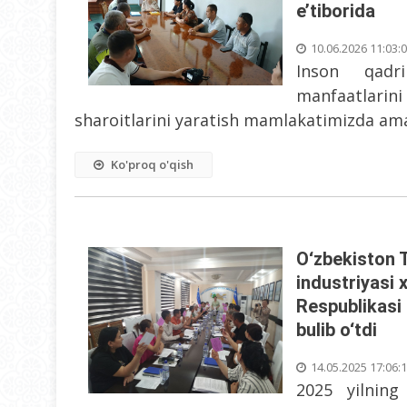
e’tiborida
10.06.2026 11:03:
Inson qadr
manfaatlari
sharoitlarini yaratish mamlakatimizda amal
Ko'proq o'qish
O‘zbekiston Tr
industriyasi
Respublikasi
bulib o‘tdi
14.05.2025 17:06:
2025 yilnin