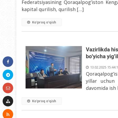
Federatsiyasining Qoraqalpog’iston Kenga
kapital qurilish, qurilish […]
Ko'proq o'qish
Vazirlikda hi
bo‘yicha yig’i
13.02.2025 15:44:
Qoraqalpog’is
yillar uchun
davomida ish 
Ko'proq o'qish