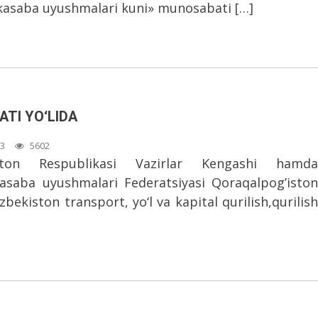
kasaba uyushmalari kuni» munosabati […]
TI YO‘LIDA
33
5602
iston Respublikasi Vazirlar Kengashi hamda
asaba uyushmalari Federatsiyasi Qoraqalpog’iston
bekiston transport, yo‘l va kapital qurilish,qurilish