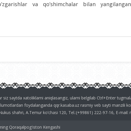
’zgarishlar va qo’shimchalar bilan yangilangan
r siz saytda xatoliklarni aniqlasangiz, ularni belgilab Ctrl+Enter tugmal
аlumоtlаrdаn fоydаlаngаndа
qqr.kasaba.uz
rаsmiy vеb sаyti mаnzili ko'r
Nukus shаhri, А.Tеmur ko’chаsi 120, Tеl.:(+99861) 222-97-16, E-mail:
ning Qoraqalpog'iston Kengashi