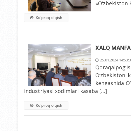
«O‘zbekiston 
Ko'proq o'qish
XALQ MANFAA
25.01.2024 14:53:
Qoraqalpog’
O‘zbekiston k
kengashida O‘z
industriyasi xodimlari kasaba […]
Ko'proq o'qish