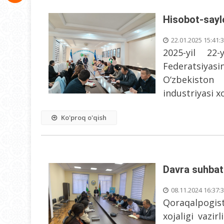
Hisobot-sayl
22.01.2025 15:41:
2025-yil 22
Federatsiyas
O‘zbekiston 
industriyasi x
Ko'proq o'qish
Davra suhbati
08.11.2024 16:37:
Qoraqalpogi
xojaligi vazi