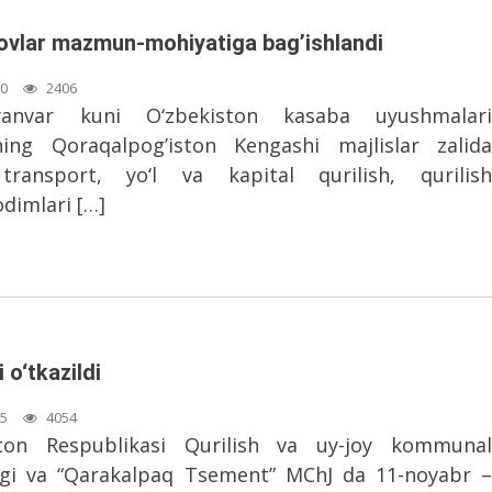
ovlar mazmun-mohiyatiga bag’ishlandi
30
2406
-yanvar kuni O‘zbekiston kasaba uyushmalari
ining Qoraqalpog’iston Kengashi majlislar zalida
transport, yo‘l va kapital qurilish, qurilish
odimlari […]
 o‘tkazildi
35
4054
ston Respublikasi Qurilish va uy-joy kommunal
rligi va “Qarakalpaq Tsement” MChJ da 11-noyabr –