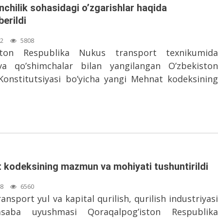
chilik sohasidagi o’zgarishlar haqida
berildi
02
5808
iston Respublika Nukus transport texnikumida
 va qo’shimchalar bilan yangilangan O’zbekiston
Konstitutsiyasi bo’yicha yangi Mehnat kodeksining
 kodeksining mazmun va mohiyati tushuntirildi
48
6560
ansport yul va kapital qurilish, qurilish industriyasi
asaba uyushmasi Qoraqalpog’iston Respublika