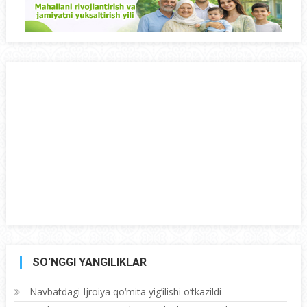
SO'NGGI YANGILIKLAR
Navbatdagi Ijroiya qo‘mita yig’ilishi o‘tkazildi