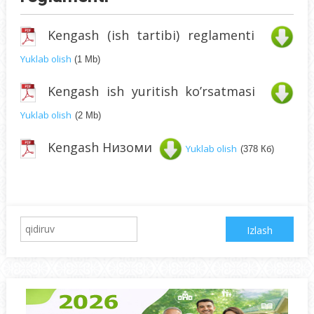
Kеngаsh (ish tаrtibi) rеglаmеnti
Yuklаb olish
(1 Mb)
Kеngаsh ish yuritish ko’rsаtmаsi
Yuklаb olish
(2 Mb)
Kengash Низоми
Yuklab olish
(378 Кб)
Qidirshish: