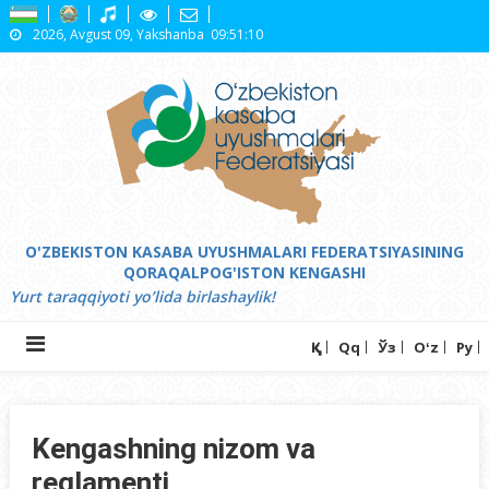
Skip
2026, Avgust 09, Yakshanba
09:51:10
to
content
O'ZBEKISTON KASABA UYUSHMALARI FEDERATSIYASINING
QORAQALPOG'ISTON KENGASHI
Yurt tаrаqqiyoti yo’lidа birlаshаylik!
Ққ
Qq
Ўз
Oʻz
Ру
Kengashning nizom va
reglamenti