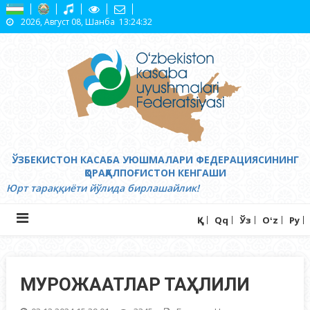
Skip
2026, Август 08, Шанба
13:24:33
to
content
ЎЗБЕКИСТОН КАСАБА УЮШМАЛАРИ ФЕДЕРАЦИЯСИНИНГ
ҚОРАҚАЛПОҒИСТОН КЕНГАШИ
Юрт тараққиёти йўлида бирлашайлик!
Ққ
Qq
Ўз
Oʻz
Ру
МУРОЖААТЛАР ТАҲЛИЛИ