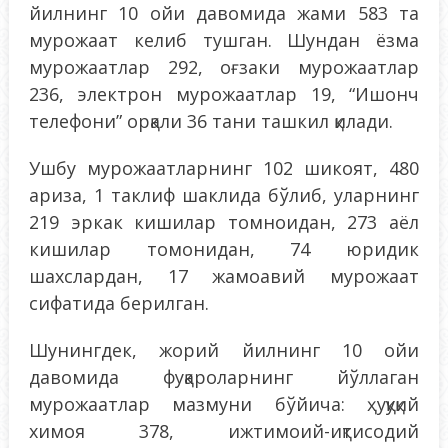
йилнинг 10 ойи давомида жами 583 та
мурожаат келиб тушган. Шундан ёзма
мурожаатлар 292, оғзаки мурожаатлар
236, электрон мурожаатлар 19, “Ишонч
телефони” орқали 36 тани ташкил қилади.
Ушбу мурожаатларнинг 102 шикоят, 480
ариза, 1 таклиф шаклида бўлиб, уларнинг
219 эркак кишилар томноидан, 273 аёл
кишилар томонидан, 74 юридик
шахслардан, 17 жамоавий мурожаат
сифатида берилган.
Шунингдек, жорий йилнинг 10 ойи
давомида фуқароларнинг йўллаган
мурожаатлар мазмуни бўйича: ҳуқуқий
химоя 378, ижтимоий-иқтисодий