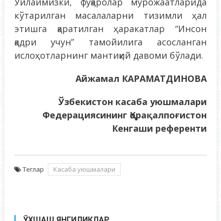
Ўйлаймизки, фуқаролар мурожаатларида
кўтарилган масалаларни тизимли ҳал
этишга қаратилган ҳаракатлар “Инсон
қадри учун” тамойилига асосланган
ислоҳотларнинг мантиқий давоми бўлади.
Айжамал КАРАМАТДИНОВА
Ўзбекистон касаба уюшмалари
Федерациясининг Қорақалпоғистон
Кенгаши референти
Теглар
Касаба уюшмалари
ЎХШАШ ЯНГИЛИКЛАР