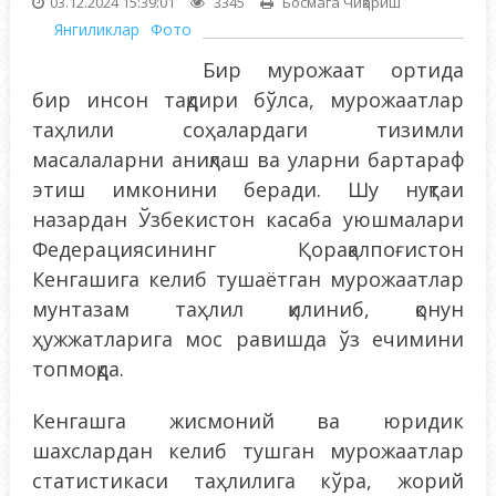
03.12.2024 15:39:01
3345
Босмага Чиқариш
Янгиликлар
Фото
Бир мурожаат ортида
бир инсон тақдири бўлса, мурожаатлар
таҳлили соҳалардаги тизимли
масалаларни аниқлаш ва уларни бартараф
этиш имконини беради. Шу нуқтаи
назардан Ўзбекистон касаба уюшмалари
Федерациясининг Қорақалпоғистон
Кенгашига келиб тушаётган мурожаатлар
мунтазам таҳлил қилиниб, қонун
ҳужжатларига мос равишда ўз ечимини
топмоқда.
Кенгашга жисмоний ва юридик
шахслардан келиб тушган мурожаатлар
статистикаси таҳлилига кўра, жорий