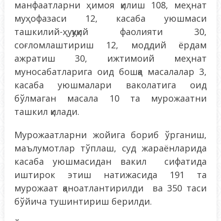
манфаатларни ҳимоя қилиш 108, меҳнат
муҳофазаси 12, касаба уюшмаси
ташкилий-ҳуқуқий фаолияти 30,
соғломлаштириш 12, моддий ёрдам
ажратиш 30, ижтимоий меҳнат
муносабатларига оид бошқа масалалар 3,
касаба уюшмалари ваколатига оид
бўлмаган масала 10 та мурожаатни
ташкил қилади.
Мурожаатларни жойига бориб ўрганиш,
маълумотлар тўплаш, суд жараёнларида
касаба уюшмасидан вакил сифатида
иштирок этиш натижасида 191 та
мурожаат қаноатлантирилди ва 350 таси
бўйича тушинтириш берилди.