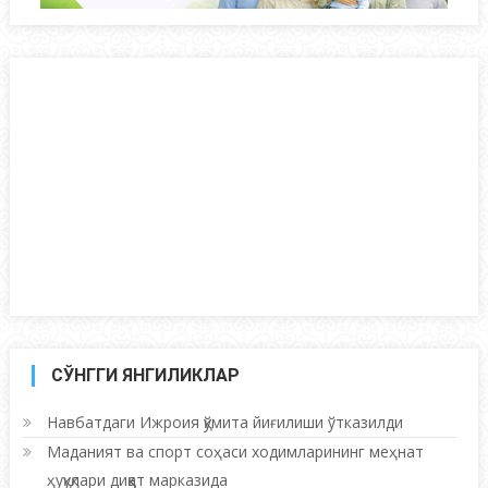
СЎНГГИ ЯНГИЛИКЛАР
Навбатдаги Ижроия қўмита йиғилиши ўтказилди
Маданият ва спорт соҳаси ходимларининг меҳнат
ҳуқуқлари диққат марказида