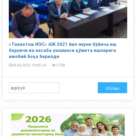
«Тахиатош ИЭС» АЖ 2021 йил якуни бўйича иш
берувчи ва касаба уюшмаси қўмита ишларига
ижобий боҳа берилди
30.03.2022 15:05:24
5738
Қидиршиш: