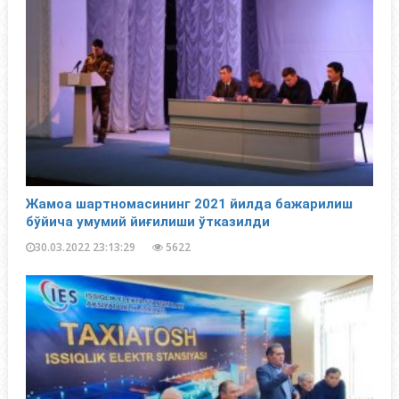
Жамоа шартномасининг 2021 йилда бажарилиш
бўйича умумий йиғилиши ўтказилди
30.03.2022 23:13:29
5622