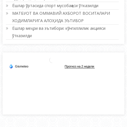
Ёшлар ўртасида спорт мусобақаси ўтказилди
МАТБУОТ ВА ОММАВИЙ АХБОРОТ ВОСИТАЛАРИ
ХОДИМЛАРИГА АЛОҲИДА ЭЪТИБОР
Ёшлар меҳри ва эътибори: кўнгиллилик акцияси
ўтказилди