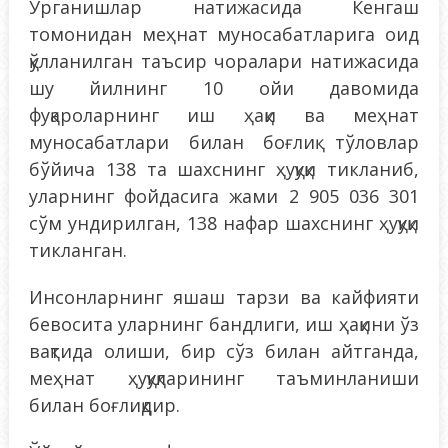
Ўрганишлар натижасида Кенгаш
томонидан меҳнат муносабатларига оид
қўлланилган таъсир чоралари натижасида
шу йилнинг 10 ойи давомида
фуқароларнинг иш ҳақи ва меҳнат
муносабатлари билан боғлиқ тўловлар
бўйича 138 та шахснинг ҳуқуқи тикланиб,
уларнинг фойдасига жами 2 905 036 301
сўм ундирилган, 138 нафар шахснинг ҳуқуқи
тикланган.
Инсонларнинг яшаш тарзи ва кайфияти
бевосита уларнинг бандлиги, иш ҳақини ўз
вақтида олиши, бир сўз билан айтганда,
меҳнат ҳуқуқларининг таъминланиши
билан боғлиқдир.